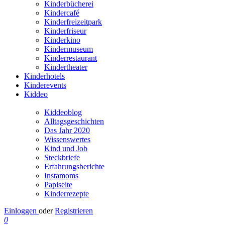
Kinderbücherei
Kindercafé
Kinderfreizeitpark
Kinderfriseur
Kinderkino
Kindermuseum
Kinderrestaurant
Kindertheater
Kinderhotels
Kinderevents
Kiddeo
Kiddeoblog
Alltagsgeschichten
Das Jahr 2020
Wissenswertes
Kind und Job
Steckbriefe
Erfahrungsberichte
Instamoms
Papiseite
Kinderrezepte
Einloggen
oder
Registrieren
0