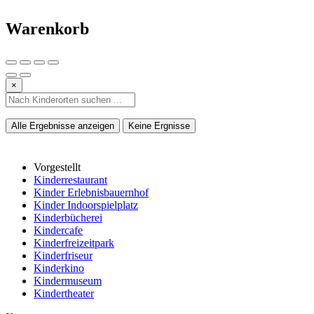
Warenkorb
×
Alle Ergebnisse anzeigen
Keine Ergnisse
Vorgestellt
Kinderrestaurant
Kinder Erlebnisbauernhof
Kinder Indoorspielplatz
Kinderbücherei
Kindercafe
Kinderfreizeitpark
Kinderfriseur
Kinderkino
Kindermuseum
Kindertheater