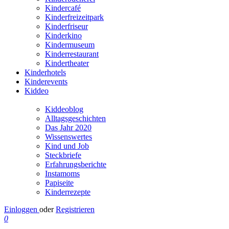
Kindercafé
Kinderfreizeitpark
Kinderfriseur
Kinderkino
Kindermuseum
Kinderrestaurant
Kindertheater
Kinderhotels
Kinderevents
Kiddeo
Kiddeoblog
Alltagsgeschichten
Das Jahr 2020
Wissenswertes
Kind und Job
Steckbriefe
Erfahrungsberichte
Instamoms
Papiseite
Kinderrezepte
Einloggen
oder
Registrieren
0