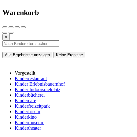
Warenkorb
×
Alle Ergebnisse anzeigen
Keine Ergnisse
Vorgestellt
Kinderrestaurant
Kinder Erlebnisbauernhof
Kinder Indoorspielplatz
Kinderbücherei
Kindercafe
Kinderfreizeitpark
Kinderfriseur
Kinderkino
Kindermuseum
Kindertheater