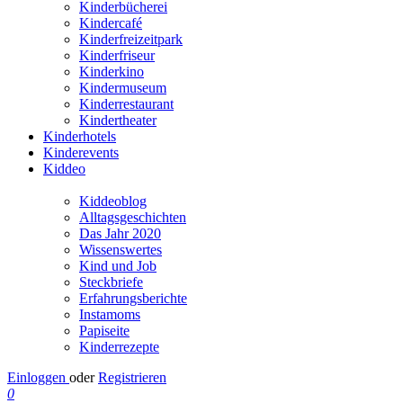
Kinderbücherei
Kindercafé
Kinderfreizeitpark
Kinderfriseur
Kinderkino
Kindermuseum
Kinderrestaurant
Kindertheater
Kinderhotels
Kinderevents
Kiddeo
Kiddeoblog
Alltagsgeschichten
Das Jahr 2020
Wissenswertes
Kind und Job
Steckbriefe
Erfahrungsberichte
Instamoms
Papiseite
Kinderrezepte
Einloggen
oder
Registrieren
0