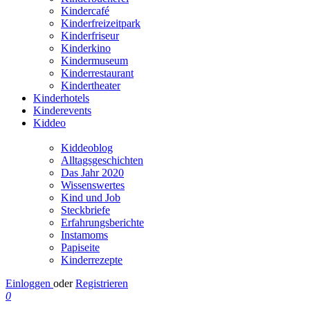
Kindercafé
Kinderfreizeitpark
Kinderfriseur
Kinderkino
Kindermuseum
Kinderrestaurant
Kindertheater
Kinderhotels
Kinderevents
Kiddeo
Kiddeoblog
Alltagsgeschichten
Das Jahr 2020
Wissenswertes
Kind und Job
Steckbriefe
Erfahrungsberichte
Instamoms
Papiseite
Kinderrezepte
Einloggen
oder
Registrieren
0