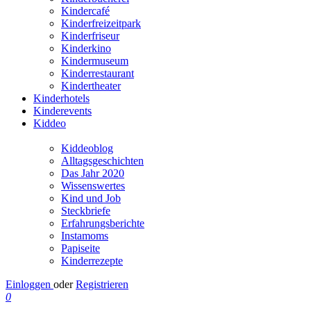
Kindercafé
Kinderfreizeitpark
Kinderfriseur
Kinderkino
Kindermuseum
Kinderrestaurant
Kindertheater
Kinderhotels
Kinderevents
Kiddeo
Kiddeoblog
Alltagsgeschichten
Das Jahr 2020
Wissenswertes
Kind und Job
Steckbriefe
Erfahrungsberichte
Instamoms
Papiseite
Kinderrezepte
Einloggen
oder
Registrieren
0