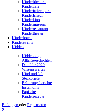
Kinderbücherei
Kindercafé
Kinderfreizeitpark
Kinderfriseur
Kinderkino
Kindermuseum
Kinderrestaurant
Kindertheater
Kinderhotels
Kinderevents
Kiddeo
Kiddeoblog
Alltagsgeschichten
Das Jahr 2020
Wissenswertes
Kind und Job
Steckbriefe
Erfahrungsberichte
Instamoms
Papiseite
Kinderrezepte
Einloggen
oder
Registrieren
0