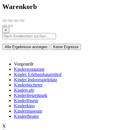
Warenkorb
×
Alle Ergebnisse anzeigen
Keine Ergnisse
Vorgestellt
Kinderrestaurant
Kinder Erlebnisbauernhof
Kinder Indoorspielplatz
Kinderbücherei
Kindercafe
Kinderfreizeitpark
Kinderfriseur
Kinderkino
Kindermuseum
Kindertheater
X