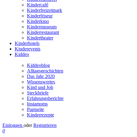
Kindercafé
Kinderfreizeitpark
Kinderfriseur
Kinderkino
Kindermuseum
Kinderrestaurant
Kindertheater
Kinderhotels
Kinderevents
Kiddeo
Kiddeoblog
Alltagsgeschichten
Das Jahr 2020
Wissenswertes
Kind und Job
Steckbriefe
Erfahrungsberichte
Instamoms
Papiseite
Kinderrezepte
Einloggen
oder
Registrieren
0