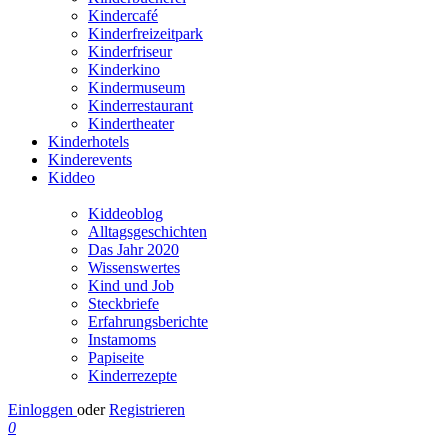
Kindercafé
Kinderfreizeitpark
Kinderfriseur
Kinderkino
Kindermuseum
Kinderrestaurant
Kindertheater
Kinderhotels
Kinderevents
Kiddeo
Kiddeoblog
Alltagsgeschichten
Das Jahr 2020
Wissenswertes
Kind und Job
Steckbriefe
Erfahrungsberichte
Instamoms
Papiseite
Kinderrezepte
Einloggen
oder
Registrieren
0