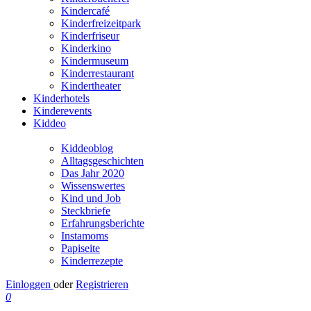
Kindercafé
Kinderfreizeitpark
Kinderfriseur
Kinderkino
Kindermuseum
Kinderrestaurant
Kindertheater
Kinderhotels
Kinderevents
Kiddeo
Kiddeoblog
Alltagsgeschichten
Das Jahr 2020
Wissenswertes
Kind und Job
Steckbriefe
Erfahrungsberichte
Instamoms
Papiseite
Kinderrezepte
Einloggen
oder
Registrieren
0