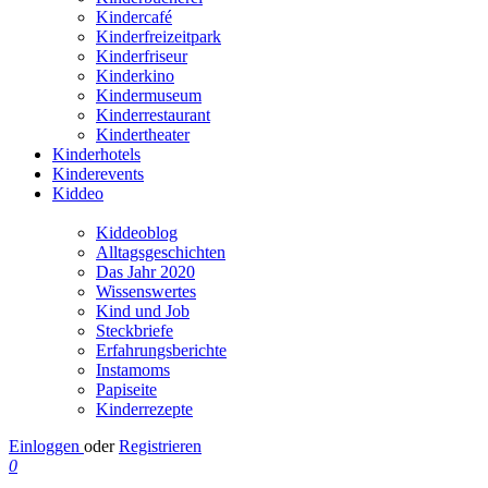
Kindercafé
Kinderfreizeitpark
Kinderfriseur
Kinderkino
Kindermuseum
Kinderrestaurant
Kindertheater
Kinderhotels
Kinderevents
Kiddeo
Kiddeoblog
Alltagsgeschichten
Das Jahr 2020
Wissenswertes
Kind und Job
Steckbriefe
Erfahrungsberichte
Instamoms
Papiseite
Kinderrezepte
Einloggen
oder
Registrieren
0