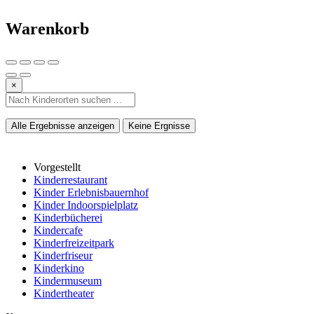
Warenkorb
×
Alle Ergebnisse anzeigen
Keine Ergnisse
Vorgestellt
Kinderrestaurant
Kinder Erlebnisbauernhof
Kinder Indoorspielplatz
Kinderbücherei
Kindercafe
Kinderfreizeitpark
Kinderfriseur
Kinderkino
Kindermuseum
Kindertheater