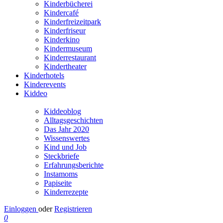
Kinderbücherei
Kindercafé
Kinderfreizeitpark
Kinderfriseur
Kinderkino
Kindermuseum
Kinderrestaurant
Kindertheater
Kinderhotels
Kinderevents
Kiddeo
Kiddeoblog
Alltagsgeschichten
Das Jahr 2020
Wissenswertes
Kind und Job
Steckbriefe
Erfahrungsberichte
Instamoms
Papiseite
Kinderrezepte
Einloggen
oder
Registrieren
0