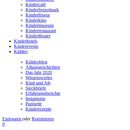
Kindercafé
Kinderfreizeitpark
Kinderfriseur
Kinderkino
Kindermuseum
Kinderrestaurant
Kindertheater
Kinderhotels
Kinderevents
Kiddeo
Kiddeoblog
Alltagsgeschichten
Das Jahr 2020
Wissenswertes
Kind und Job
Steckbriefe
Erfahrungsberichte
Instamoms
Papiseite
Kinderrezepte
Einloggen
oder
Registrieren
0