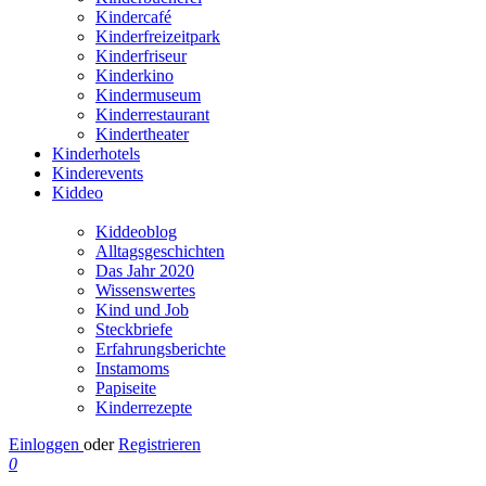
Kindercafé
Kinderfreizeitpark
Kinderfriseur
Kinderkino
Kindermuseum
Kinderrestaurant
Kindertheater
Kinderhotels
Kinderevents
Kiddeo
Kiddeoblog
Alltagsgeschichten
Das Jahr 2020
Wissenswertes
Kind und Job
Steckbriefe
Erfahrungsberichte
Instamoms
Papiseite
Kinderrezepte
Einloggen
oder
Registrieren
0