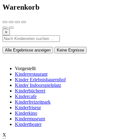
Warenkorb
×
Alle Ergebnisse anzeigen
Keine Ergnisse
Vorgestellt
Kinderrestaurant
Kinder Erlebnisbauernhof
Kinder Indoorspielplatz
Kinderbücherei
Kindercafe
Kinderfreizeitpark
Kinderfriseur
Kinderkino
Kindermuseum
Kindertheater
X