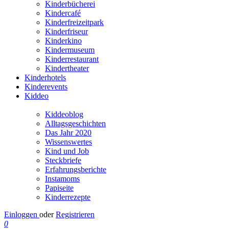
Kinderbücherei
Kindercafé
Kinderfreizeitpark
Kinderfriseur
Kinderkino
Kindermuseum
Kinderrestaurant
Kindertheater
Kinderhotels
Kinderevents
Kiddeo
Kiddeoblog
Alltagsgeschichten
Das Jahr 2020
Wissenswertes
Kind und Job
Steckbriefe
Erfahrungsberichte
Instamoms
Papiseite
Kinderrezepte
Einloggen
oder
Registrieren
0