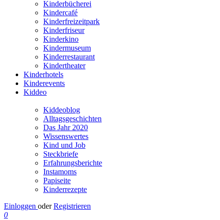
Kinderbücherei
Kindercafé
Kinderfreizeitpark
Kinderfriseur
Kinderkino
Kindermuseum
Kinderrestaurant
Kindertheater
Kinderhotels
Kinderevents
Kiddeo
Kiddeoblog
Alltagsgeschichten
Das Jahr 2020
Wissenswertes
Kind und Job
Steckbriefe
Erfahrungsberichte
Instamoms
Papiseite
Kinderrezepte
Einloggen
oder
Registrieren
0