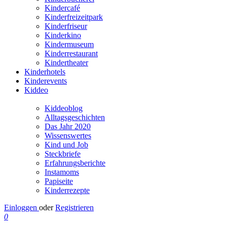
Kindercafé
Kinderfreizeitpark
Kinderfriseur
Kinderkino
Kindermuseum
Kinderrestaurant
Kindertheater
Kinderhotels
Kinderevents
Kiddeo
Kiddeoblog
Alltagsgeschichten
Das Jahr 2020
Wissenswertes
Kind und Job
Steckbriefe
Erfahrungsberichte
Instamoms
Papiseite
Kinderrezepte
Einloggen
oder
Registrieren
0