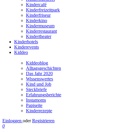
Kindercafé
Kinderfreizeitpark
Kinderfriseur
Kinderkino
Kindermuseum
Kinderrestaurant
Kindertheater
Kinderhotels
Kinderevents
Kiddeo
Kiddeoblog
Alltagsgeschichten
Das Jahr 2020
Wissenswertes
Kind und Job
Steckbriefe
Erfahrungsberichte
Instamoms
Papiseite
Kinderrezepte
Einloggen
oder
Registrieren
0