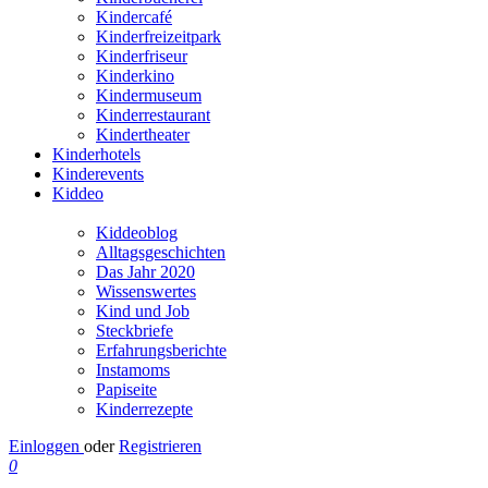
Kindercafé
Kinderfreizeitpark
Kinderfriseur
Kinderkino
Kindermuseum
Kinderrestaurant
Kindertheater
Kinderhotels
Kinderevents
Kiddeo
Kiddeoblog
Alltagsgeschichten
Das Jahr 2020
Wissenswertes
Kind und Job
Steckbriefe
Erfahrungsberichte
Instamoms
Papiseite
Kinderrezepte
Einloggen
oder
Registrieren
0