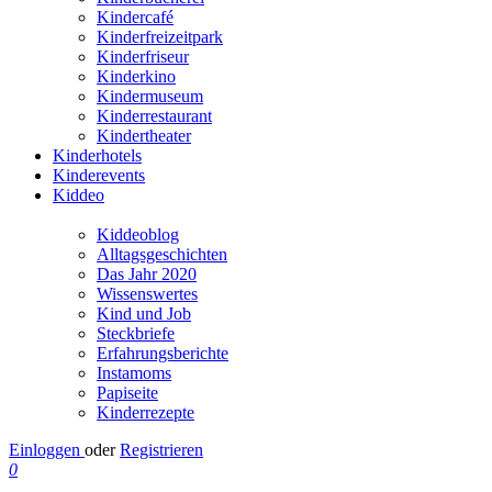
Kindercafé
Kinderfreizeitpark
Kinderfriseur
Kinderkino
Kindermuseum
Kinderrestaurant
Kindertheater
Kinderhotels
Kinderevents
Kiddeo
Kiddeoblog
Alltagsgeschichten
Das Jahr 2020
Wissenswertes
Kind und Job
Steckbriefe
Erfahrungsberichte
Instamoms
Papiseite
Kinderrezepte
Einloggen
oder
Registrieren
0