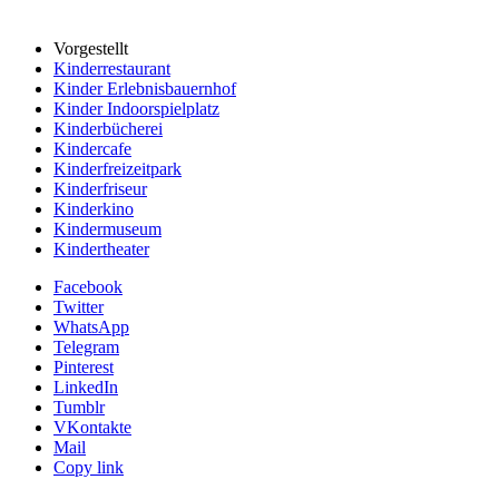
Vorgestellt
Kinderrestaurant
Kinder Erlebnisbauernhof
Kinder Indoorspielplatz
Kinderbücherei
Kindercafe
Kinderfreizeitpark
Kinderfriseur
Kinderkino
Kindermuseum
Kindertheater
Facebook
Twitter
WhatsApp
Telegram
Pinterest
LinkedIn
Tumblr
VKontakte
Mail
Copy link