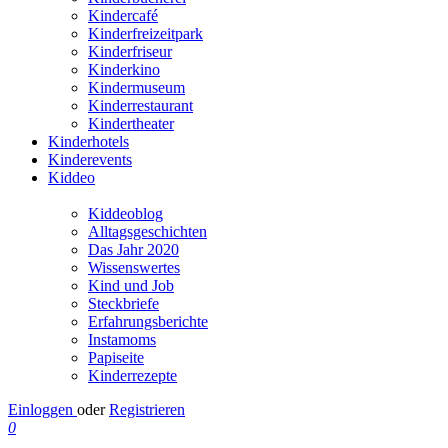
Kindercafé
Kinderfreizeitpark
Kinderfriseur
Kinderkino
Kindermuseum
Kinderrestaurant
Kindertheater
Kinderhotels
Kinderevents
Kiddeo
Kiddeoblog
Alltagsgeschichten
Das Jahr 2020
Wissenswertes
Kind und Job
Steckbriefe
Erfahrungsberichte
Instamoms
Papiseite
Kinderrezepte
Einloggen
oder
Registrieren
0