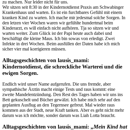
zu machen. Nur leider nicht für uns.
Wir sitzen seit 8:30 in der Kindernotdienst Praxis am Schwabinger
Krankenhaus und warten. Es ist ein furchtbares Gefühl mit einem
kranken Kind zu warten. Ich mache mir jedesmal solche Sorgen. In
den letzen vier Wochen waren wir gefühlte hundertmal beim
Kinderarzt, es will einfach nicht aufhören. Tja so sitzen wir und
warten weiter. Zum Glück ist der Papi heute auch dabei und
beschäftigt die kleine Maus. Ich bin sowas von erledigt. Zwei
Infekte in drei Wochen. Beim ausfüllen der Daten habe ich mich
sicher vier mal korrigieren müssen.
Alltagsgeschichten von lausis_mami:
Kindernotdienst, die schreckliche Warterei und die
ewigen Sorgen.
Endlich wird unser Name aufgerufen. Die uns fremde, aber
sympathische Ärztin macht einige Tests und raus kommt: eine
zweite Mandelentzündung. Den Rest des Tages haben wir uns ins
Bett gekuschelt und Bücher gewälzt. Ich habe mich sehr auf den
geplanten Ausflug an den Tegernsee gefreut. Mal wieder raus
kommen aus der Stadt, neue Kraft tanken. Aber es geht nicht mehr
darum was ich möchte, sonder darum was Liah Lotta braucht.
Alltagsgeschichten von lausis_mami: „
Mein Kind hat