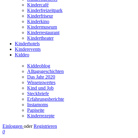
Kindercafé
Kinderfreizeitpark
Kinderfriseur
Kinderkino
Kindermuseum
Kinderrestaurant
Kindertheater
Kinderhotels
Kinderevents
Kiddeo
Kiddeoblog
Alltagsgeschichten
Das Jahr 2020
Wissenswertes
Kind und Job
Steckbriefe
Erfahrungsberichte
Instamoms
Papiseite
Kinderrezepte
Einloggen
oder
Registrieren
0