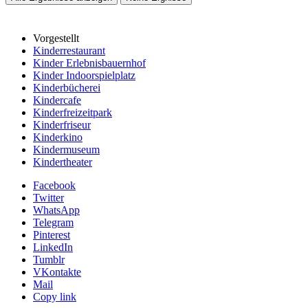
Vorgestellt
Kinderrestaurant
Kinder Erlebnisbauernhof
Kinder Indoorspielplatz
Kinderbücherei
Kindercafe
Kinderfreizeitpark
Kinderfriseur
Kinderkino
Kindermuseum
Kindertheater
Facebook
Twitter
WhatsApp
Telegram
Pinterest
LinkedIn
Tumblr
VKontakte
Mail
Copy link