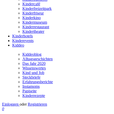
Kindercafé
Kinderfreizeitpark
Kinderfriseur
Kinderkino
Kindermuseum
Kinderrestaurant
Kindertheater
Kinderhotels
Kinderevents
Kiddeo
Kiddeoblog
Alltagsgeschichten
Das Jahr 2020
Wissenswertes
Kind und Job
Steckbriefe
Erfahrungsberichte
Instamoms
Papiseite
Kinderrezepte
Einloggen
oder
Registrieren
0